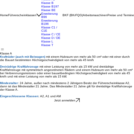
Klasse A
Klasse AM
Klasse A1
Klasse A2
Klasse B
Klasse B197
Klasse BE
Erweiterung
Home
Führerscheinklassen
BKF (BKrFQG)
Arbeitsmaschinen
Preise und Termine
B96
Erweiterung
B196
Klasse C1 /
C1E
Klasse C / CE
Klasse D / DE
Klasse L
Klasse T
Klasse A
Krafträder (auch mit Beiwagen)
mit einem Hubraum von mehr als 50 cm³ oder mit einer durch
die Bauart bestimmten Höchstgeschwindigkeit von mehr als 45 km/h
Dreirädrige Kraftfahrzeuge
mit einer Leistung von mehr als 15 kW und dreirädrige
Kraftfahrzeuge mit symmetrisch angeordneten Rädern und einem Hubraum von mehr als 50 cm³
bei Verbrennungsmotoren oder einer bauartbedingten Höchstgeschwindigkeit von mehr als 45
km/h und mit einer Leistung von mehr als 15 kW.
Mindestalter
: 24 Jahre, außer nach mindestens 2 Jährigem Besitz der Führerscheinklasse A2,
dann ist das Mindestalter 21 Jahre. Das Mindestalter 21 Jahre gilt für dreirädrige Kraftfahrzeuge
der Klasse A.
Eingeschlossene Klassen
: A2, A1 und AM
Jetzt anmelden