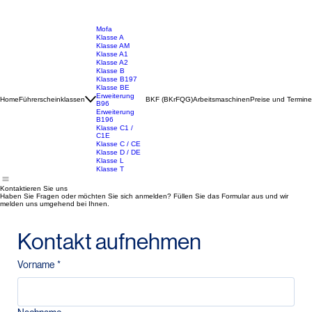
Mofa
Klasse A
Klasse AM
Klasse A1
Klasse A2
Klasse B
Klasse B197
Klasse BE
Erweiterung
Home
Führerscheinklassen
BKF (BKrFQG)
Arbeitsmaschinen
Preise und Termine
B96
Erweiterung
B196
Klasse C1 /
C1E
Klasse C / CE
Klasse D / DE
Klasse L
Klasse T
Kontaktieren Sie uns
Haben Sie Fragen oder möchten Sie sich anmelden? Füllen Sie das Formular aus und wir
melden uns umgehend bei Ihnen.
Kontakt aufnehmen
Vorname
*