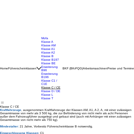
Mofa
Klasse A
Klasse AM
Klasse A1
Klasse A2
Klasse B
Klasse B197
Klasse BE
Erweiterung
Home
Führerscheinklassen
BKF (BKrFQG)
Arbeitsmaschinen
Preise und Termine
B96
Erweiterung
B196
Klasse C1 /
C1E
Klasse C / CE
Klasse D / DE
Klasse L
Klasse T
Klasse C / CE
Kraftfahrzeuge
, ausgenommen Kraftfahrzeuge der Klassen AM, A1, A 2, A, mit einer zulässigen
Gesamtmasse von mehr als 3 500 kg, die zur Beförderung von nicht mehr als acht Personen
außer dem Fahrzeugführer ausgelegt und gebaut sind (auch mit Anhänger mit einer zulässigen