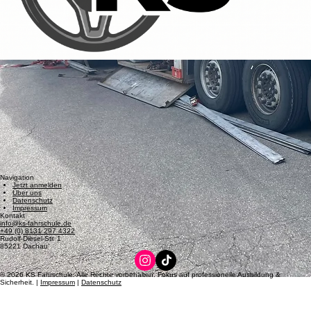
Navigation
Jetzt anmelden
Über uns
Datenschutz
Impressum
Kontakt
info@ks-fahrschule.de
+49 (0) 8131 297 4322
Rudolf-Diesel-Str. 1